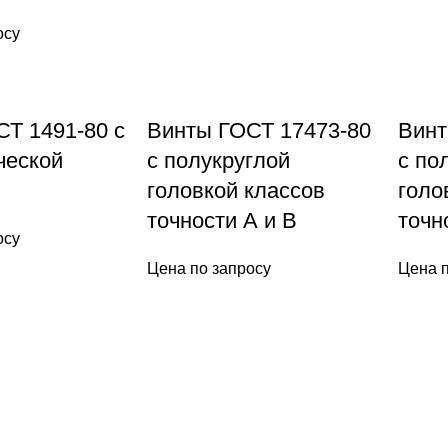
осу
Т 1491-80 с
Винты ГОСТ 17473-80
Винт
ческой
с полукруглой
с по
головкой классов
голо
точности А и В
точн
осу
Цена по запросу
Цена п