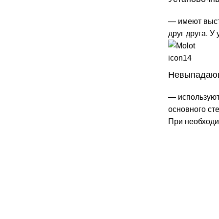
— имеют выст
друг друга. У
Невыпадаю
— используют
основного ст
При необходи