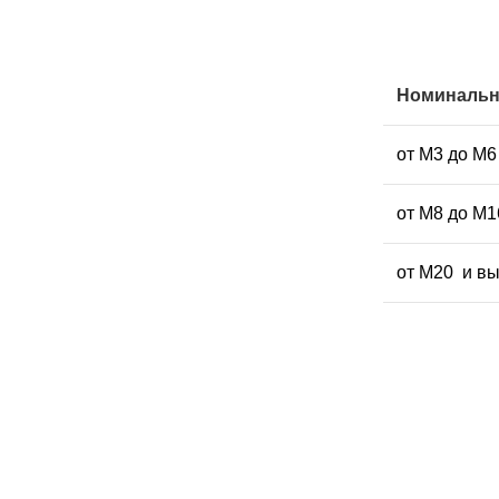
Номинальн
от М3 до М6
от М8 до М1
от М20 и в